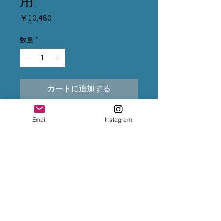
用
価
￥10,480
格
数量
*
カートに追加する
クラウディクォーツ・トルマリ
Email
Instagram
ン ブレスレット
天然石すくい
オレンジムーンストーン 星 タ
ンブル
アクアプレーズ・グランディディ
エライト・プレナイト・ブラック
ルチル・ラピスラズリハートタン
ブル