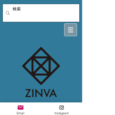
oosato65さん専用
Email
Instagram