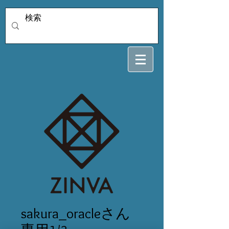
sakura_oracleさん