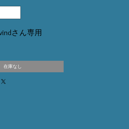
o_windさん専用
在庫なし