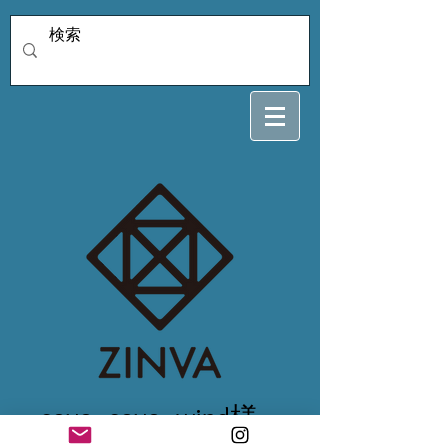
soyo_soyo_wind様