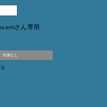
ouma.amiさん専用
在庫なし