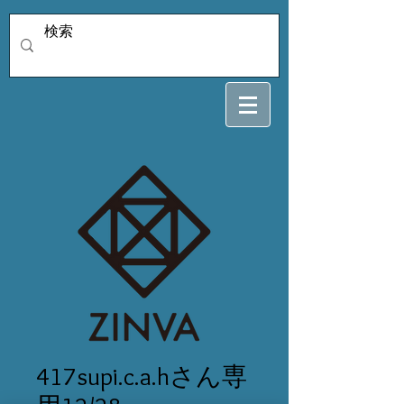
417supi.c.a.hさん専