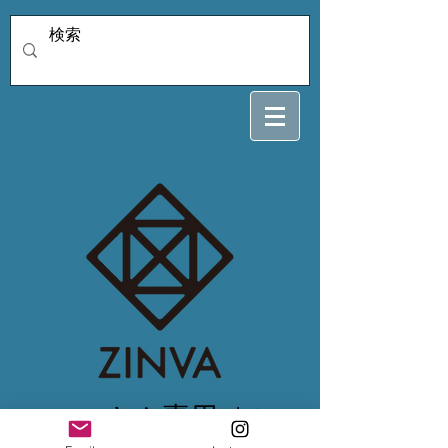
u.i.c.oさん専用1/17