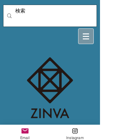
uranさま専用
Email
Instagram