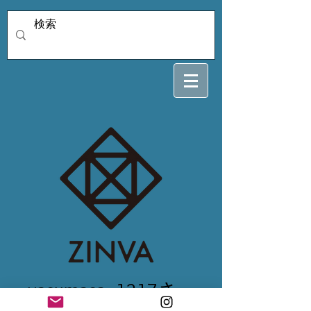
yasumasa_1217さ