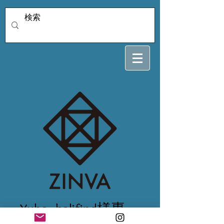
Yuko_balifind様専