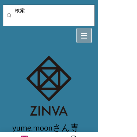
yume.moonさん専