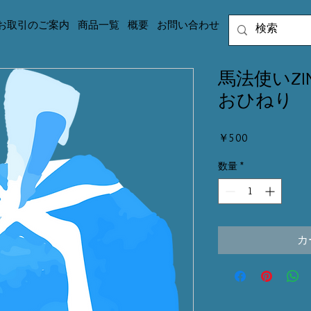
お取引のご案内
商品一覧
概要
お問い合わせ
馬法使いZI
おひねり
価
￥500
格
数量
*
カ