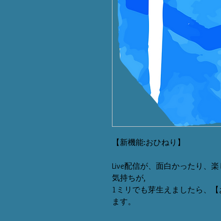
【新機能:おひねり】
Live配信が、面白かったり
気持ちが,
1ミリでも芽生えましたら、【
ます。