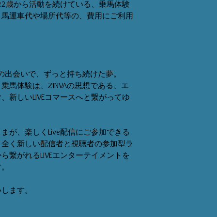
が22歳から活動を続けている、乗馬体験
、馬運車代や場所代等の、費用にご利用
。
との出会いで、ずっと持ち続けた夢。
乗馬体験は、ZINVAの思想である、エ
、新しいLIVEコマースへと繋がってゆ
まが、楽しくLive配信にご参加できる
、全く新しい配信者と視聴者の参加型ラ
ら繋がれるLIVEエンターテイメントを
す。
いします。